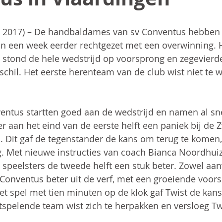
i 2017) – De handbaldames van sv Conventus hebben
an een week eerder rechtgezet met een overwinning. 
stond de hele wedstrijd op voorsprong en zegevierde 
schil. Het eerste herenteam van de club wist niet te 
ntus startten goed aan de wedstrijd en namen al sn
er aan het eind van de eerste helft een paniek bij de 
. Dit gaf de tegenstander de kans om terug te komen,
g. Met nieuwe instructies van coach Bianca Noordhuiz
peelsters de tweede helft een stuk beter. Zowel aanv
onventus beter uit de verf, met een groeiende voors
het spel met tien minuten op de klok gaf Twist de kans
spelende team wist zich te herpakken en versloeg Tw