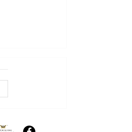
gd mag weer gaan
ten bij SV Conventus