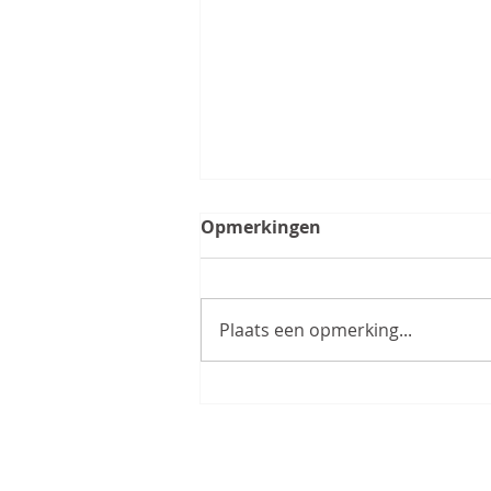
Opmerkingen
Plaats een opmerking...
Leerzame start van het
seizoen voor korfballers
sv Conventus
SV Conventus
Het li