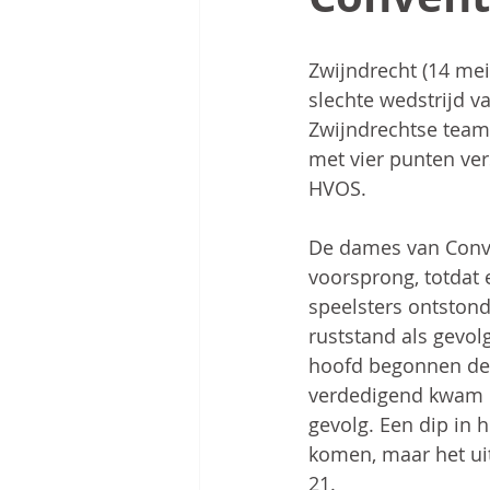
Zwijndrecht (14 me
slechte wedstrijd v
Zwijndrechtse team 
met vier punten ver
HVOS.
De dames van Conve
voorsprong, totdat 
speelsters ontstond
ruststand als gevol
hoofd begonnen de s
verdedigend kwam C
gevolg. Een dip in 
komen, maar het uit
21.