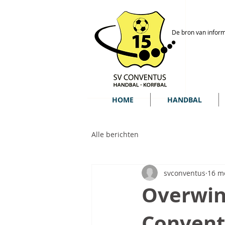
De bron van inform
HOME
HANDBAL
Alle berichten
svconventus
16 m
Overwin
Convent