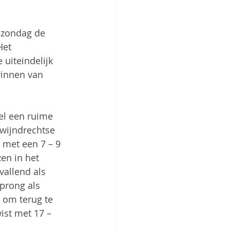
 zondag de 
Het 
uiteindelijk 
winnen van 
el een ruime 
Zwijndrechtse 
 met een 7 – 9 
en in het 
allend als 
prong als 
 om terug te 
ist met 17 – 