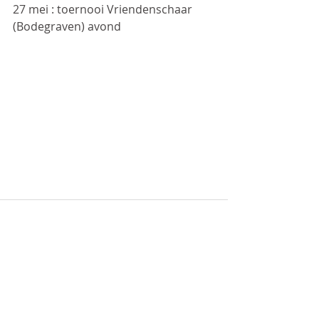
27 mei : toernooi Vriendenschaar 
(Bodegraven) avond
Recente blogposts
Alles weergeven